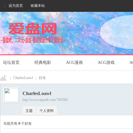
设为首页
收藏本站
论坛首页
经典电影
ACG漫画
ACG游戏
A
CharlesLoawl
好友
CharlesLoawl
http://www.aipan8.com/?385981
爱盘
›
›
主题
个人资料
当前共有
0
个好友