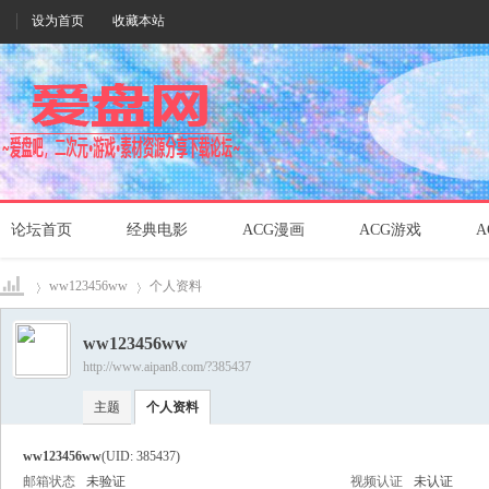
设为首页
收藏本站
论坛首页
经典电影
ACG漫画
ACG游戏
A
ww123456ww
个人资料
ww123456ww
http://www.aipan8.com/?385437
爱盘
›
›
主题
个人资料
ww123456ww
(UID: 385437)
邮箱状态
未验证
视频认证
未认证