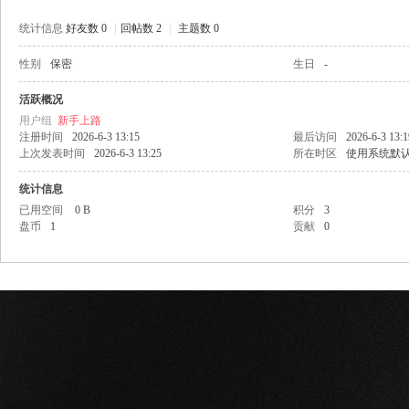
统计信息
好友数 0
|
回帖数 2
|
主题数 0
性别
保密
生日
-
网
活跃概况
用户组
新手上路
注册时间
2026-6-3 13:15
最后访问
2026-6-3 13:1
上次发表时间
2026-6-3 13:25
所在时区
使用系统默
统计信息
已用空间
0 B
积分
3
盘币
1
贡献
0