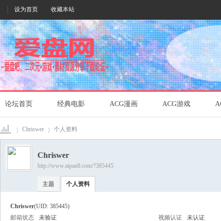
设为首页
收藏本站
论坛首页
经典电影
ACG漫画
ACG游戏
A
Chriswer
个人资料
Chriswer
http://www.aipan8.com/?385445
爱盘
›
›
主题
个人资料
Chriswer
(UID: 385445)
邮箱状态
未验证
视频认证
未认证