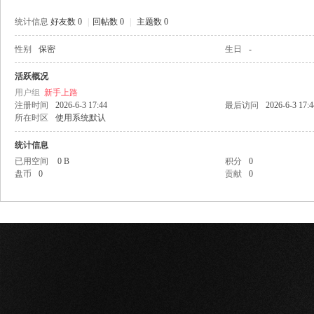
统计信息
好友数 0
|
回帖数 0
|
主题数 0
性别
保密
生日
-
网
活跃概况
用户组
新手上路
注册时间
2026-6-3 17:44
最后访问
2026-6-3 17:4
所在时区
使用系统默认
统计信息
已用空间
0 B
积分
0
盘币
0
贡献
0