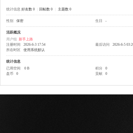
统计信息
好友数 0
|
回帖数 0
|
主题数 0
性别
保密
生日
-
网
活跃概况
用户组
新手上路
注册时间
2026-6-3 17:54
最后访问
2026-6-5 03:2
所在时区
使用系统默认
统计信息
已用空间
0 B
积分
0
盘币
0
贡献
0