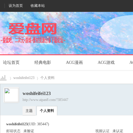
设为首页
收藏本站
论坛首页
经典电影
ACG漫画
ACG游戏
A
woshifeifei123
个人资料
woshifeifei123
http://www.aipan8.com/?385447
爱盘
›
›
主题
个人资料
woshifeifei123
(UID: 385447)
邮箱状态
未验证
视频认证
未认证