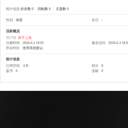
统计信息
好友数 0
|
回帖数 0
|
主题数 0
性别
保密
生日
-
网
活跃概况
用户组
新手上路
注册时间
2026-6-3 18:05
最后访问
2026-6-3 18:0
所在时区
使用系统默认
统计信息
已用空间
0 B
积分
0
盘币
0
贡献
0