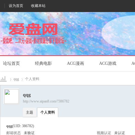
设为首页
收藏本站
论坛首页
经典电影
ACG漫画
ACG游戏
A
qqg
个人资料
qqg
http://www.aipan8.com/?386782
爱盘
›
›
主题
个人资料
qqg
(UID: 386782)
邮箱状态
未验证
视频认证
未认证