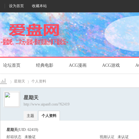
设为首页
收藏本站
论坛首页
经典电影
ACG漫画
ACG游戏
A
星期天
个人资料
星期天
http://www.aipan8.com/?62419
爱盘
›
›
主题
个人资料
星期天
(UID: 62419)
邮箱状态
未验证
视频认证
未认证