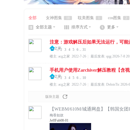
全部
女神图集
耽美图集
cos图集
18
1
2
全部主题
排序方式
更多
网
注意：游戏解压后如果无法运行，可能是
acg之家
...
2
3
4
5
6
..
31
楼主:
acg之家
2022-7-26
|
最后发表:
qqg
2026-7-8 20
手机用户使用Zarchiver解压教程【含
acg之家
...
2
3
4
5
6
..
10
楼主:
acg之家
2022-7-26
|
最后发表:
DeloisTic
2026-6
版块主题
【WEBM/610M/城通网盘】【韩国女团It
梅香如故
JeffFub
08-01