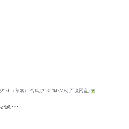
P（荤素） 合集][253P/643MB][百度网盘]
者隐藏 ****