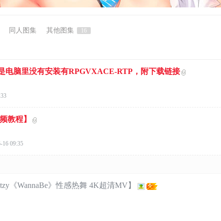
同人图集
其他图集
16
电脑里没有安装有RPGVXACE-RTP，附下载链接
:33
视频教程】
-16 09:35
zy《WannaBe》性感热舞 4K超清MV】