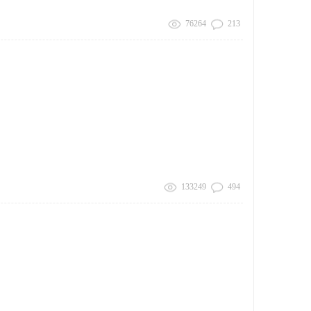
76264
213
133249
494