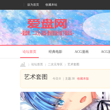
设为首页
收藏本站
论坛首页
经典电影
ACG漫画
ACG
论坛首页
二次元专区
艺术套图
艺术套图
今日:
0
|
主题:
38
收藏本版
爱盘
»
›
›