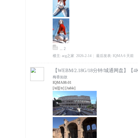
...
2
楼主:
acg之家
2026-2-14
|
最后发表:
IQMA
6 天前
【WEBM/2.18G/18分钟/城通网盘
梅香如故
IQMA
08-01
[/td][/tr] [/table]