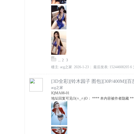
...
2
3
楼主:
acg之家
2026-1-23
|
最后发表:
15244608205
6
[3D全彩][铃木园子 图包][30P/400M][
acg之家
IQMA
08-01
地址回复可见O(∩_∩)O： **** 本内容被作者隐藏 **