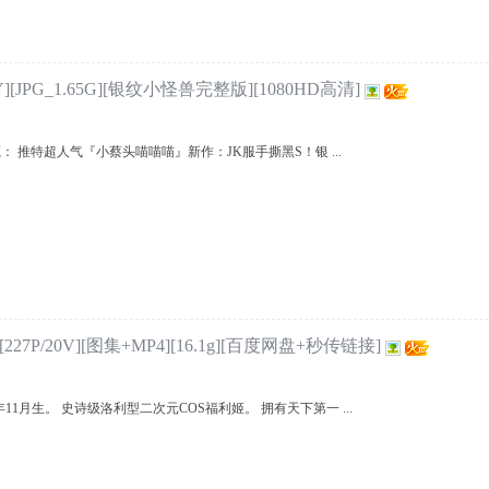
JPG_1.65G][银纹小怪兽完整版][1080HD高清]
 推特超人气『小蔡头喵喵喵』新作：JK服手撕黑S！银 ...
P/20V][图集+MP4][16.1g][百度网盘+秒传链接]
11月生。 史诗级洛利型二次元COS福利姬。 拥有天下第一 ...