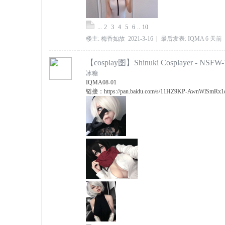
...
2
3
4
5
6
..
10
楼主:
梅香如故
2021-3-16
|
最后发表:
IQMA
6 天前
【cosplay图】Shinuki Cosplayer - NSFW-
冰糖
IQMA
08-01
链接：https://pan.baidu.com/s/11HZ9KP-AwnWlSm