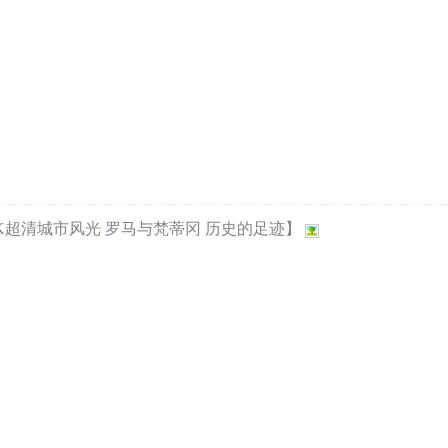
】【4K超清城市风光 罗马与梵蒂冈 历史的足迹】