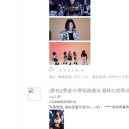
...
2
3
4
5
6
..
8
楼主:
梅香如故
2021-3-16
|
最后发表:
JeffFub
6 天前
[图包][墨迹3D界耶路撒冷-最终幻想蒂法253
acg之家
15244608205
08-01
写真预览: 地址回复可见O(∩_∩)O： **** 本内容被作