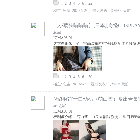
...
2
3
4
5
6
..
22
楼主:
冰糖
2020-5-24
|
最后发表:
IQMA
6 天前
【小蔡头喵喵喵】[日本][奇怪COSPLAY][
忘尘
IQMA
08-01
为大家带来一个非常高质量的推特FL姬新作奇怪资源：
...
2
3
4
5
6
..
50
楼主:
忘尘
2020-5-7
|
最后发表:
IQMA
6 天前
[福利姬][一口幼桃（萌白酱）复出合集][227
acg之家
IQMA
08-01
福利姬介绍： 萌白酱：（又名甜味弥漫） 生日1999年