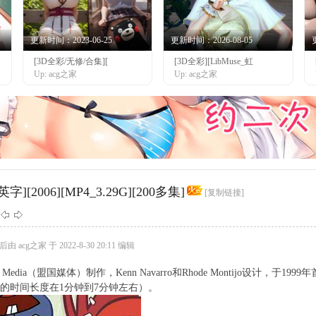
更新时间：2023-06-25
更新时间：2026-08-05
[3D全彩/无修/合集][
[3D全彩][LibMuse_虹
Up: acg之家
Up: acg之家
006][MP4_3.29G][200多集]
[复制链接]
 acg之家 于 2022-8-30 20:11 编辑
 Media（盟国媒体）制作，Kenn Navarro和Rhode Montijo设计，于199
的时间长度在1分钟到7分钟左右）。