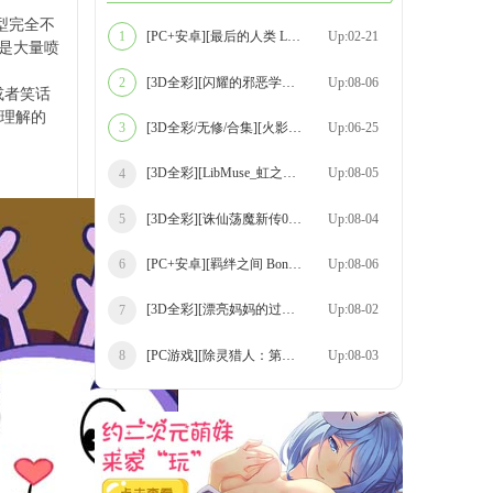
爱造型完全不
[PC+安卓][最后的人类 Last Human Ep.6 v0.
Up:02-21
1
是大量喷
[3D全彩][闪耀的邪恶学生 01-02 合集][211P
Up:08-06
2
或者笑话
理解的
[3D全彩/无修/合集][火影忍者01-04+短篇-吹
Up:06-25
3
[3D全彩][LibMuse_虹之系列 00-12 合集][14
Up:08-05
4
[3D全彩][诛仙荡魔新传01-11+苏茹番外-黑暗
Up:08-04
5
[PC+安卓][羁绊之间 Bonds Between v0.6 精
Up:08-06
6
[3D全彩][漂亮妈妈的过家家游戏1-10话 合集
Up:08-02
7
[PC游戏][除灵猎人：第零羔羊 Ver2.15.01
Up:08-03
8