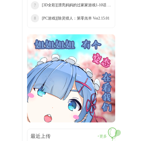
[3D全彩][漂亮妈妈的过家家游戏1-10话 合集
7
[PC游戏][除灵猎人：第零羔羊 Ver2.15.01
8
最近上传
+更多