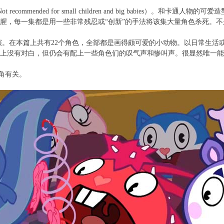
ded for small children and big babies）。和卡通人物的可
腥，每一集都是用一些非常残忍或“创新”的手法将该集大量角色杀死。不
。在本篇上共有22个角色，全部都是画得颇可爱的小动物。以日常生活
上没有对白，但仍会有配上一些角色们的叹气声和惨叫声。很显然唯一能
角有关。