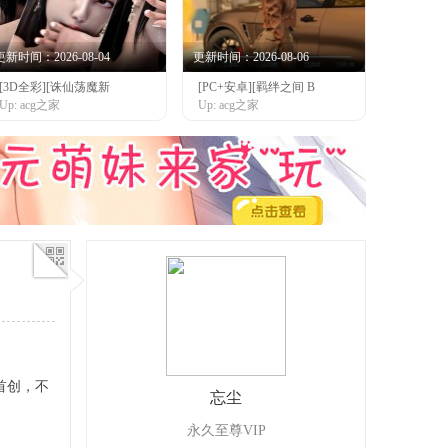
更新时间：2026-08-04
更新时间：2026-08-06
[3D全彩][诛仙荡魔新
[PC+安卓][羁绊之间 B
Up: acg之家
Up: acg之家
9年首创，不
忘尘
永久至尊VIP