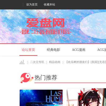
设为首页
收藏本站
论坛首页
经典电影
ACG漫画
ACG
二次元专区
精品动画
【欢乐树的朋友们】[美国][无语英字][20
热门推荐
爱盘
›
›
›