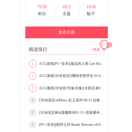
7030
1851
1850
积分
主题
帖子
发布主题
阅读排行
+更多
ACG游戏[PC+安卓][最后的人类 Last Human Ep.6 v0.
1
ACG漫画[3D全彩][闪耀的邪恶学生 01-02 合集][211P
2
ACG漫画[3D全彩/无修/合集][火影忍者01-04+短篇-吹
3
[3D全彩][LibMuse_虹之系列 00-12 合集][14
4
[3D全彩][诛仙荡魔新传01-11+苏茹番外-黑暗
5
[PC+安卓][羁绊之间 Bonds Between v0.6 精
6