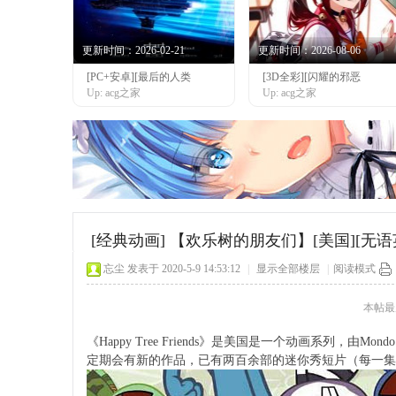
更新时间：2026-02-21
更新时间：2026-08-06
[PC+安卓][最后的人类
[3D全彩][闪耀的邪恶
网
Up: acg之家
Up: acg之家
[经典动画]
【欢乐树的朋友们】[美国][无语英字][2
忘尘
发表于 2020-5-9 14:53:12
|
显示全部楼层
|
阅读模式
本帖最后由
《Happy Tree Friends》是美国是一个动画系列，由Mondo
定期会有新的作品，已有两百余部的迷你秀短片（每一集