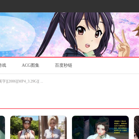
游戏
ACG图集
百度秒链
06][MP4_3.29G][ ...