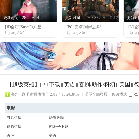
更新时间：2026-08-01
更新时间：2026-08-05
更新时间：
[3D全彩][SuperEgg_魔
[PC+安卓][羁绊之滨/
[3D全
网
Up: acg之家
Up: acg之家
Up: 
【超级英雄】[BT下载][英语][喜剧/动作/科幻][美国][德
海外电影吧资源
发表于 2019-4-16 20:38:59
|
显示全部楼层
|
阅读模式
电影
电影类型:
动作 剧情
资源类型:
BT种子下载
语 言:
英语