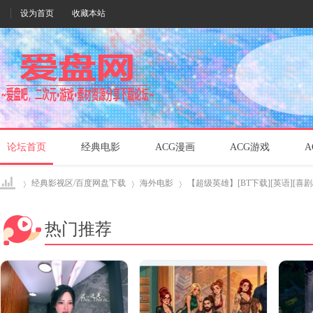
设为首页
收藏本站
论坛首页
经典电影
ACG漫画
ACG游戏
A
经典影视区/百度网盘下载
海外电影
【超级英雄】[BT下载][英语][喜剧/动
热门推荐
爱盘
›
›
›