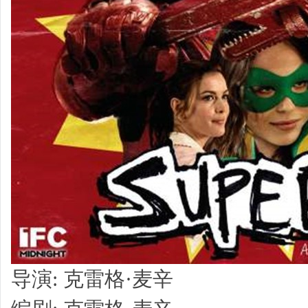
导演: 克雷格·麦辛