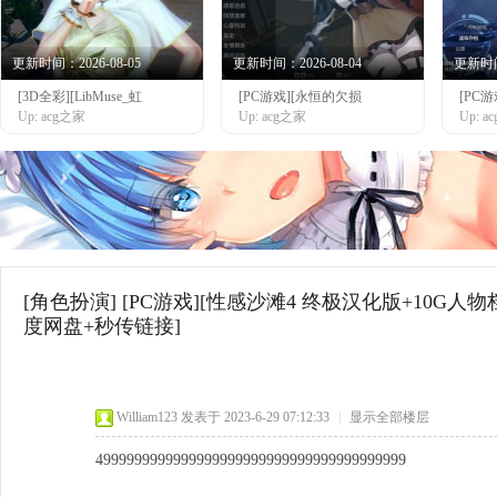
更新时间：2026-08-05
更新时间：2026-08-04
更新时间：
[3D全彩][LibMuse_虹
[PC游戏][永恒的欠损
[PC
网
Up: acg之家
Up: acg之家
Up: 
[角色扮演]
[PC游戏][性感沙滩4 终极汉化版+10G人物档]
度网盘+秒传链接]
William123
发表于 2023-6-29 07:12:33
|
显示全部楼层
4999999999999999999999999999999999999999