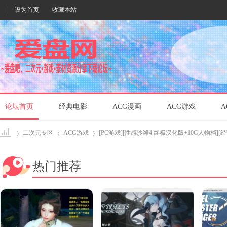
设为首页
收藏本站
论坛首页
经典电影
ACG漫画
ACG游戏
A
二次元专区
ACG游戏
[PC游戏][性感沙滩4 终极汉化版+10G人物档][经营S
热门推荐
爱盘
›
›
›