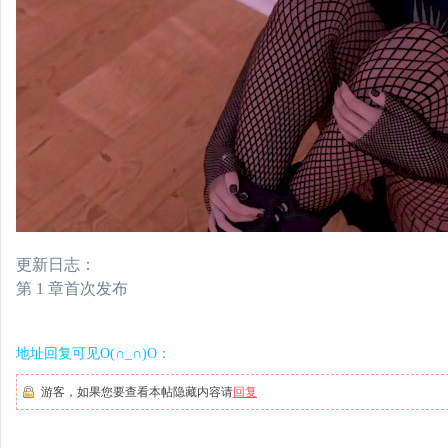
更新日志：
第 1 章首次发布
地址回复可见O(∩_∩)O：
游客，如果您要查看本帖隐藏内容请
回复