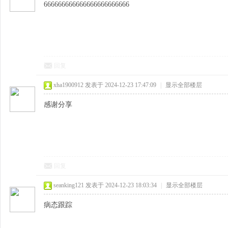
666666666666666666666666
回复
xha1900912
发表于 2024-12-23 17:47:09
|
显示全部楼层
感谢分享
回复
seanking121
发表于 2024-12-23 18:03:34
|
显示全部楼层
病态跟踪