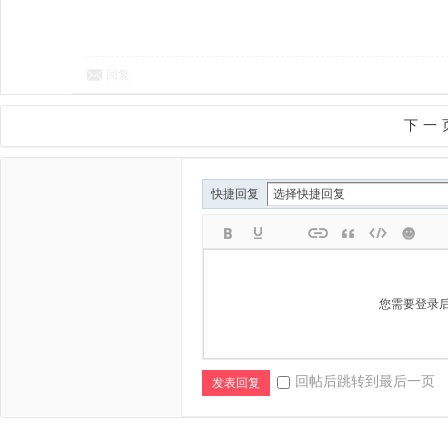
回复
下一
快捷回复
您需要登录
回帖后跳转到最后一页
发表回复