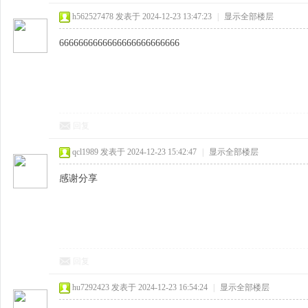
h562527478
发表于 2024-12-23 13:47:23
|
显示全部楼层
6666666666666666666666666
回复
qcl1989
发表于 2024-12-23 15:42:47
|
显示全部楼层
感谢分享
回复
hu7292423
发表于 2024-12-23 16:54:24
|
显示全部楼层