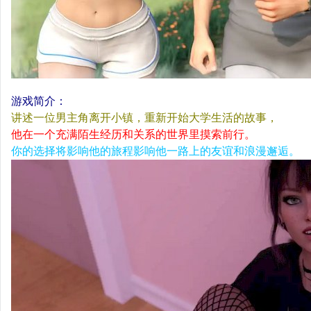
游戏简介：
讲述一位男主角离开小镇，重新开始大学生活的故事，
他在一个充满陌生经历和关系的世界里摸索前行。
你的选择将影响他的旅程影响他一路上的友谊和浪漫邂逅。