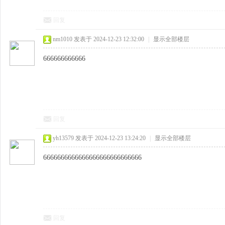
回复
nm1010
发表于 2024-12-23 12:32:00
|
显示全部楼层
666666666666
回复
yh13579
发表于 2024-12-23 13:24:20
|
显示全部楼层
6666666666666666666666666666
回复