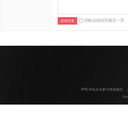
回帖后跳转到最后一页
发表回复
声明:本站从未参与资源储存
Pow