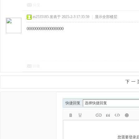
回复
zs2535185
发表于 2025-2-3 17:35:59
|
显示全部楼层
00000000000000000
回复
下一
快捷回复
您需要登录