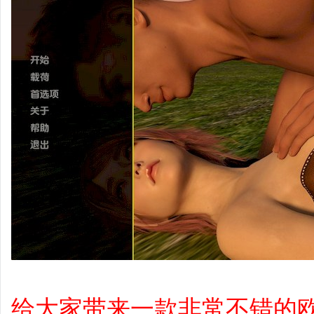
给大家带来一款非常不错的欧