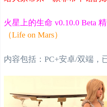
火星上的生命 v0.10.0 Beta
（Life on Mars）
内容包括：PC+安卓/双端