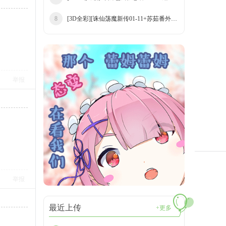
[3D全彩][诛仙荡魔新传01-11+苏茹番外-黑暗
8
举报
举报
最近上传
+更多