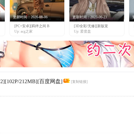
更新时间：2026-08-06
更新时间：2023-06-23
[PC+安卓][羁绊之间 B
[3D全彩/无修][新版宠
Up: acg之家
Up: 爱度盘
[102P/212MB][百度网盘]
[复制链接]