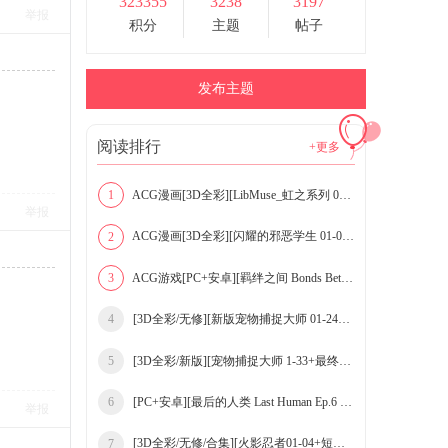
323355
3238
3197
举报
积分
主题
帖子
发布主题
阅读排行
+更多
ACG漫画[3D全彩][LibMuse_虹之系列 00-12 合集][14
1
举报
ACG漫画[3D全彩][闪耀的邪恶学生 01-02 合集][211P
2
ACG游戏[PC+安卓][羁绊之间 Bonds Between v0.6 精
3
[3D全彩/无修][新版宠物捕捉大师 01-24+宠
4
[3D全彩/新版][宠物捕捉大师 1-33+最终版+
5
[PC+安卓][最后的人类 Last Human Ep.6 v0.
6
举报
[3D全彩/无修/合集][火影忍者01-04+短篇-吹
7