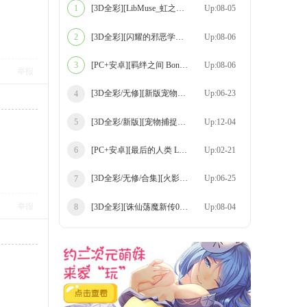
[3D全彩][LibMuse_虹之系列 00-12 合集][14
Up:08-05
1
[3D全彩][闪耀的邪恶学生 01-02 合集][211P
Up:08-06
2
[PC+安卓][羁绊之间 Bonds Between v0.6 精
Up:08-06
3
举报
[3D全彩/无修][新版宠物捕捉大师 01-24+宠
Up:06-23
4
[3D全彩/新版][宠物捕捉大师 1-33+最终版+
Up:12-04
5
[PC+安卓][最后的人类 Last Human Ep.6 v0.
Up:02-21
6
[3D全彩/无修/合集][火影忍者01-04+短篇-吹
Up:06-25
7
举报
[3D全彩][诛仙荡魔新传01-11+苏茹番外-黑暗
Up:08-04
8