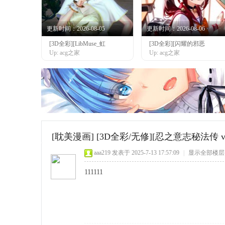
更新时间：2026-08-05
更新时间：2026-08-06
[3D全彩][LibMuse_虹
[3D全彩][闪耀的邪恶
网
Up: acg之家
Up: acg之家
[耽美漫画]
[3D全彩/无修][忍之意志秘法传 v2]
aaa219
发表于 2025-7-13 17:57:09
|
显示全部楼层
111111