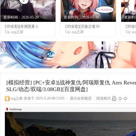
更新时间：2026-05-20
更新时间：2026-07-16
更新时间：
[3D全彩][非洲恶童 1-
[3D全彩][灭族之债 01
[3D
网
Up: acg之家
Up: acg之家
Up: 
[模拟经营]
[PC+安卓][战神复仇/阿瑞斯复仇 Ares Reve
SLG/动态/双端/3.08GB][百度网盘]
acg之家
发表于 2025-5-29 08:13:03
|
显示全部楼层
|
阅读模式