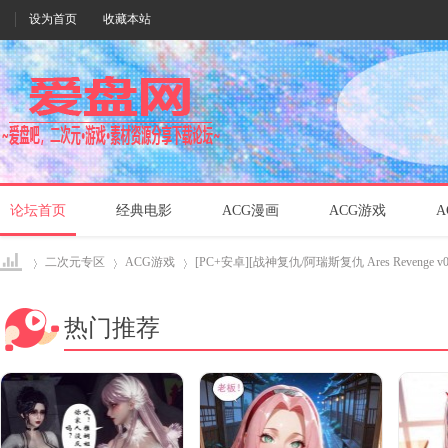
设为首页
收藏本站
论坛首页
经典电影
ACG漫画
ACG游戏
A
二次元专区
ACG游戏
[PC+安卓][战神复仇/阿瑞斯复仇 Ares Revenge v0.5
热门推荐
爱盘
›
›
›