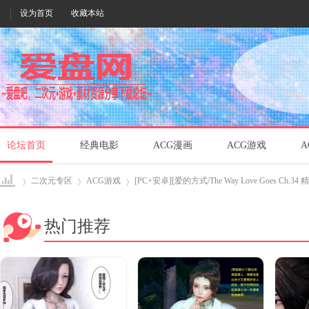
设为首页
收藏本站
论坛首页
经典电影
ACG漫画
ACG游戏
A
二次元专区
ACG游戏
[PC+安卓][爱的方式/The Way Love Goes Ch.34 
热门推荐
爱盘
›
›
›