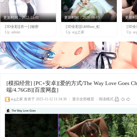
更新时间：2022-11-11
更新时间：2026-08-05
更新时间：
[3D全彩][衣一] [秘密
[3D全彩][LibMuse_虹
[3D
网
Up: admin
Up: acg之家
Up: 
[模拟经营]
[PC+安卓][爱的方式/The Way Love Goes
端/4.76GB][百度网盘]
acg之家
发表于 2025-11-12 11:34:30
|
显示全部楼层
|
阅读模式