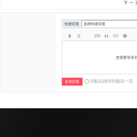
下一
快捷回复
您需要登录
回帖后跳转到最后一页
发表回复