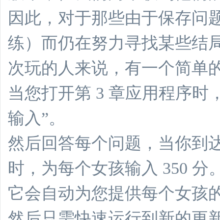
因此，对于那些由于保存问
练）而仍在努力寻找某些结
次玩的人来说，有一个简单
当您打开第 3 章应用程序时
输入”。
然后回答每个问题，当你到
时，为每个女孩输入 350 分
它会自动为您提供每个女孩
然后只需快速运行到新的更