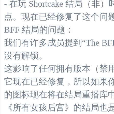
- 在玩 Shortcake 结
点。现在已经修复了这个问
BFF 结局的问题：
我们有许多成员提到“The B
没有解锁。
这影响了任何拥有版本（禁
它现在已经修复，所以如果
的图标现在将在结局重播库
《所有女孩后宫》的结局也