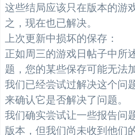
这些结局应该只在版本的游
之，现在也已解决。
上次更新中损坏的保存：
正如周三的游戏日帖子中所述，
题，您的某些保存可能无法
我们已经尝试过解决这个问
来确认它是否解决了问题。
我们确实尝试让一些报告问
版本，但我们尚未收到他们